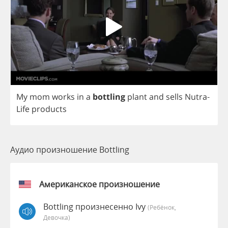
My
mom
works
in
a
bottling
plant
and
sells
Nutra
-
Life
products
Аудио произношение Bottling
Американское произношение
Bottling произнесенно Ivy
(Ребёнок,
Девочка)