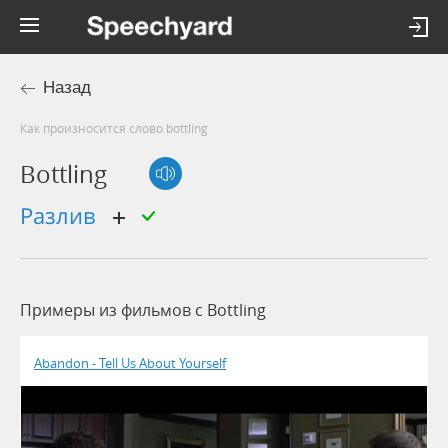
Назад
Как произносится слово bottling
Bottling
разлив
Примеры из фильмов c Bottling
Abandon - Tell Us About Yourself