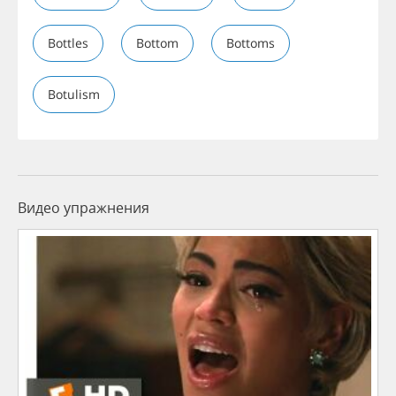
Bottles
Bottom
Bottoms
Botulism
Видео упражнения