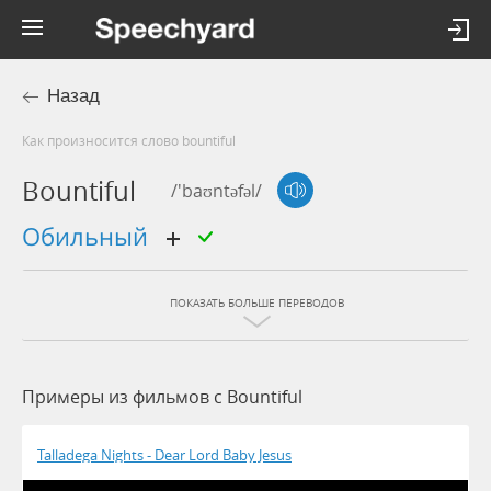
Назад
Как произносится слово bountiful
Bountiful
/'baʊntəfəl/
обильный
ПОКАЗАТЬ БОЛЬШЕ ПЕРЕВОДОВ
Примеры из фильмов c Bountiful
Talladega Nights - Dear Lord Baby Jesus