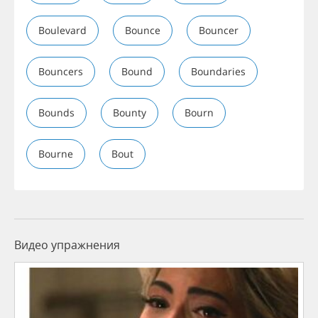
Boulevard
Bounce
Bouncer
Bouncers
Bound
Boundaries
Bounds
Bounty
Bourn
Bourne
Bout
Видео упражнения