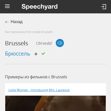
Назад
Как произносится слово brussels
Brussels
/,brəsəlz/
Брюссель
Примеры из фильмов c Brussels
Little Women - Introducing Mrs. Laurence