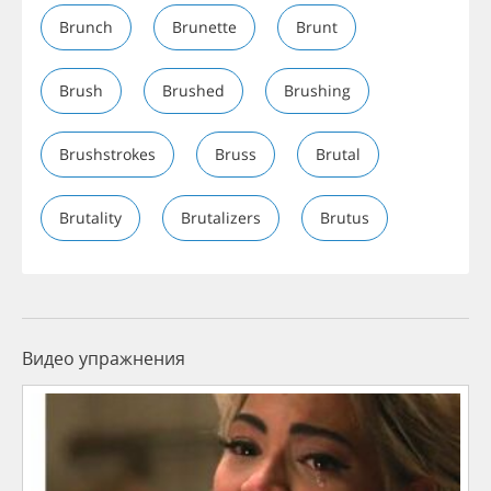
Brunch
Brunette
Brunt
Brush
Brushed
Brushing
Brushstrokes
Bruss
Brutal
Brutality
Brutalizers
Brutus
Видео упражнения