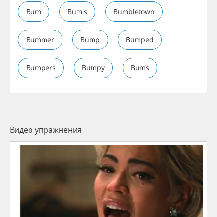
Bum
Bum's
Bumbletown
Bummer
Bump
Bumped
Bumpers
Bumpy
Bums
Видео упражнения