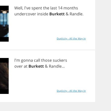
Well
, I've
spent
the
last
14
months
undercover
inside
Burkett
&
Randle
.
Duplicity - All the Way In
I'm
gonna
call
those
suckers
over
at
Burkett
&
Randle
...
Duplicity - All the Way In