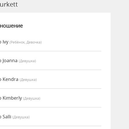
urkett
зношение
 Ivy
(Ребёнок, Девочка)
о Joanna
(девушка)
о Kendra
(девушка)
о Kimberly
(девушка)
 Salli
(девушка)