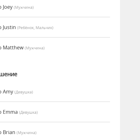
о Joey
(мужчина)
 Justin
(Ребёнок, Мальчик)
о Matthew
(мужчина)
ошение
но Amy
(девушка)
но Emma
(девушка)
о Brian
(мужчина)