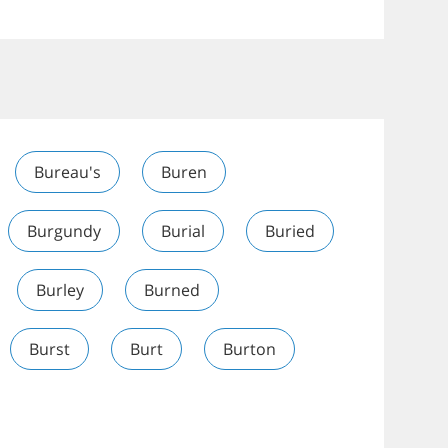
Bureau's
Buren
Burgundy
Burial
Buried
Burley
Burned
Burst
Burt
Burton