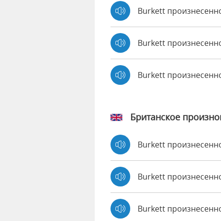
Burkett произнесенн
Burkett произнесенно
Burkett произнесенн
Британское произн
Burkett произнесен
Burkett произнесен
Burkett произнесенн