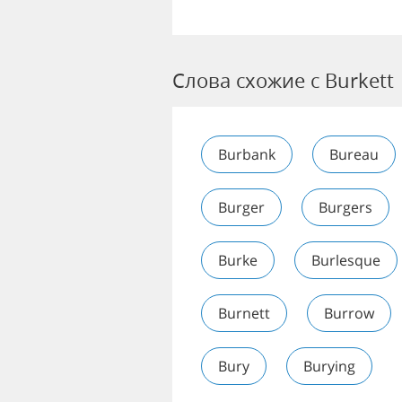
Слова схожие с Burkett
Burbank
Bureau
Burger
Burgers
Burke
Burlesque
Burnett
Burrow
Bury
Burying