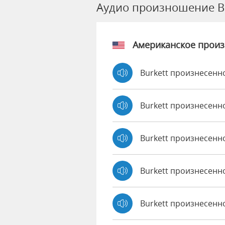
Аудио произношение B
Американское прои
Burkett произнесенно
Burkett произнесенн
Burkett произнесенн
Burkett произнесенн
Burkett произнесенно