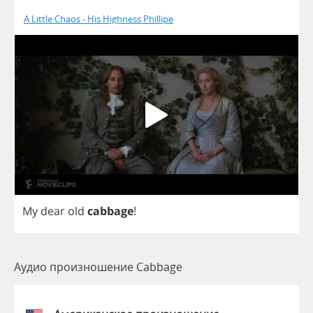
A Little Chaos - His Highness Phillipe
My
dear
old
cabbage
!
Аудио произношение Cabbage