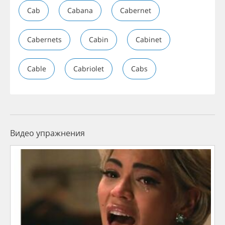
Cab
Cabana
Cabernet
Cabernets
Cabin
Cabinet
Cable
Cabriolet
Cabs
Видео упражнения