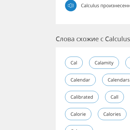
Calculus произнесен
Слова схожие с Calculu
Cal
Calamity
Calendar
Calendars
Calibrated
Call
Calorie
Calories