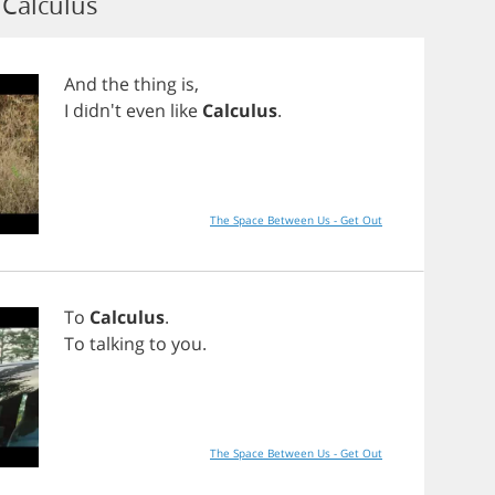
Calculus
And
the
thing
is
,
I
didn't
even
like
Calculus
.
The Space Between Us - Get Out
To
Calculus
.
To
talking
to
you
.
The Space Between Us - Get Out