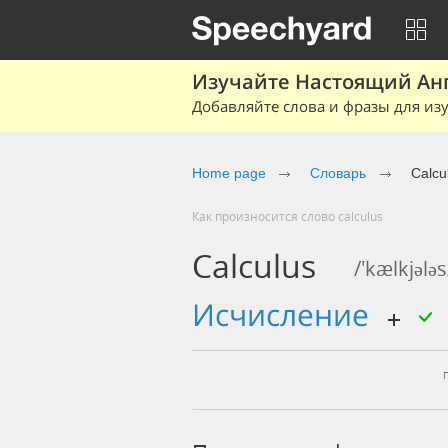
Изучайте Настоящий Ан
Добавляйте слова и фразы для изу
Home page
Словарь
Calcu
Как произносится слово calculus
Calculus
/'kælkjələs
исчисление