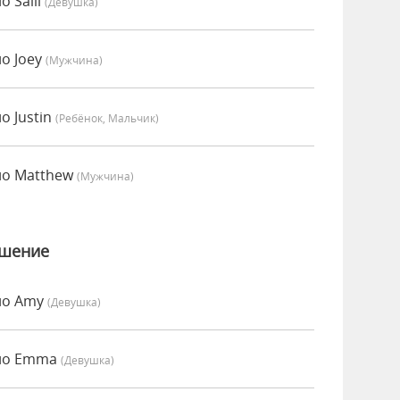
о Salli
(девушка)
но Joey
(мужчина)
о Justin
(Ребёнок, Мальчик)
но Matthew
(мужчина)
ошение
но Amy
(девушка)
нно Emma
(девушка)