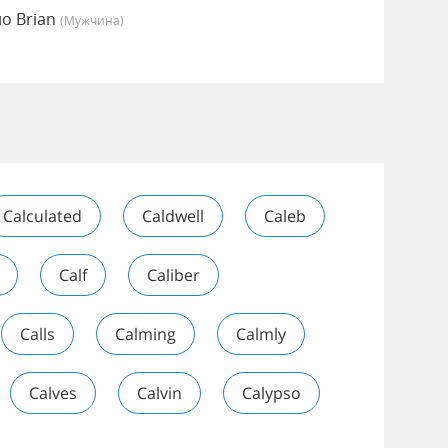
но Brian
(мужчина)
s
Calculated
Caldwell
Caleb
Calf
Caliber
Calls
Calming
Calmly
Calves
Calvin
Calypso