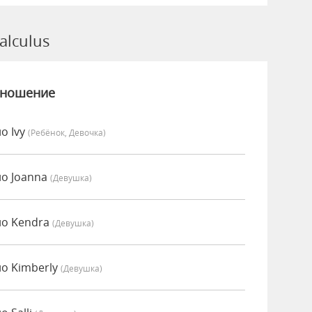
lculus
зношение
о Ivy
(Ребёнок, Девочка)
но Joanna
(девушка)
но Kendra
(девушка)
но Kimberly
(девушка)