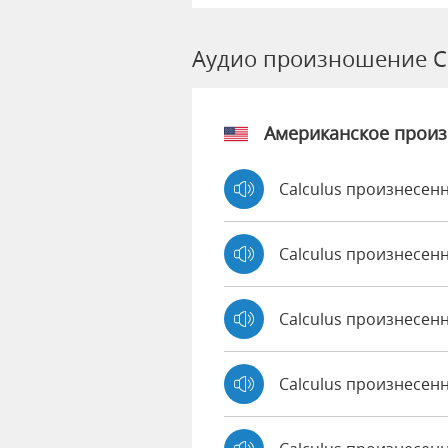
Аудио произношение Ca
Американское прои
Calculus произнесенн
Calculus произнесен
Calculus произнесен
Calculus произнесен