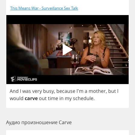
This Means War - Surveillance Sex Talk
And
I
was
very
busy
,
because
l'm
a
mother
,
but
l
would
carve
out
time
in
my
schedule
.
Аудио произношение Carve