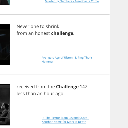
Murder by Numbers - Freedom is Crime
Never
one
to
shrink
from
an
honest
challenge
.
Avengers Age of Ultron - Lifting Thor's
Hammer
received
from
the
Challenge
142
less
than
an
hour
ago
.
It! The Terror From Beyond Space -
Another Name for Mars Is Death