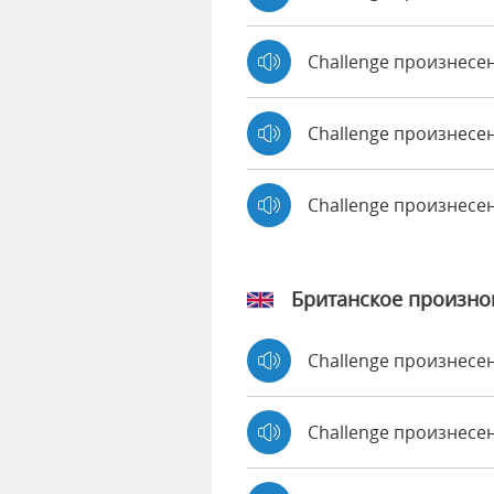
Challenge произнесе
Challenge произнесен
Challenge произнесе
Британское произн
Challenge произнес
Challenge произнес