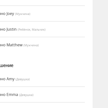
нно Joey
(мужчина)
но Justin
(Ребёнок, Мальчик)
нно Matthew
(мужчина)
ошение
енно Amy
(девушка)
енно Emma
(девушка)