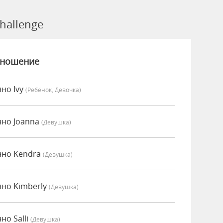
hallenge
зношение
нно Ivy
(Ребёнок, Девочка)
нно Joanna
(девушка)
нно Kendra
(девушка)
нно Kimberly
(девушка)
но Salli
(девушка)