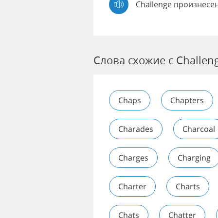
Challenge произнесе
Слова схожие с Challen
Chaps
Chapters
Charades
Charcoal
Charges
Charging
Charter
Charts
Chats
Chatter