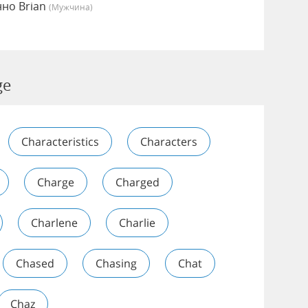
нно Brian
(мужчина)
ge
Characteristics
Characters
Charge
Charged
Charlene
Charlie
Chased
Chasing
Chat
Chaz