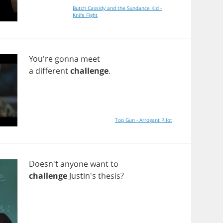
Butch Cassidy and the Sundance Kid -
Knife Fight
You're
gonna
meet
a
different
challenge
.
Top Gun - Arrogant Pilot
Doesn't
anyone
want
to
challenge
Justin's
thesis
?