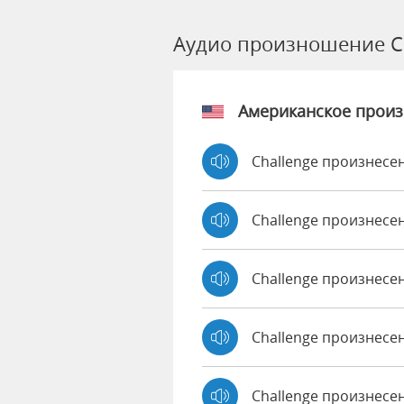
Аудио произношение C
Американское прои
Challenge произнесе
Challenge произнесе
Challenge произнесе
Challenge произнесе
Challenge произнесен