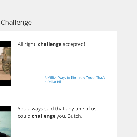
Challenge
All
right
,
challenge
accepted
!
A Million Ways to Die in the West - That's
a Dollar Bill!
You
always
said
that
any
one
of
us
could
challenge
you
,
Butch
.