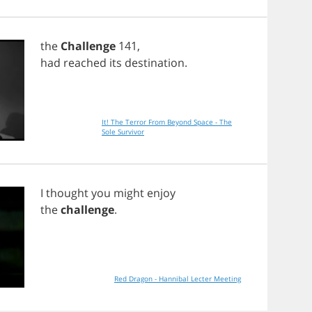
the
Challenge
141,
had
reached
its
destination
.
It! The Terror From Beyond Space - The
Sole Survivor
I
thought
you
might
enjoy
the
challenge
.
Red Dragon - Hannibal Lecter Meeting