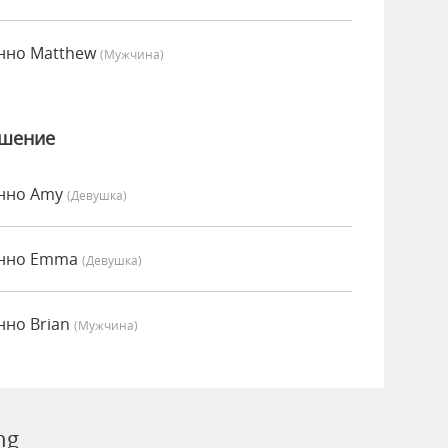
нно Matthew
(мужчина)
ошение
енно Amy
(девушка)
енно Emma
(девушка)
нно Brian
(мужчина)
ng