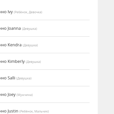
нно Ivy
(Ребёнок, Девочка)
нно Joanna
(девушка)
нно Kendra
(девушка)
нно Kimberly
(девушка)
но Salli
(девушка)
нно Joey
(мужчина)
но Justin
(Ребёнок, Мальчик)