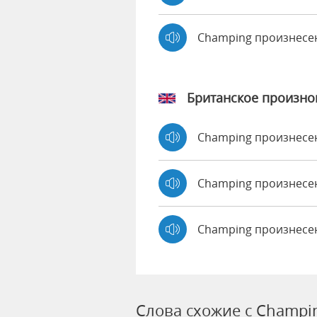
Champing произнесе
Британское произн
Champing произнес
Champing произнес
Champing произнесе
Слова схожие с Champi