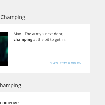
 Champing
Max
...
The
army's
next
door
,
champing
at
the
bit
to
get
in
.
6 Days - I Want to Help You
Champing
зношение