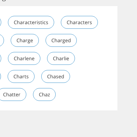
Characteristics
Characters
Charge
Charged
Charlene
Charlie
Charts
Chased
Chatter
Chaz