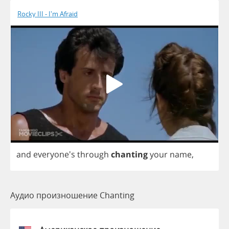
Rocky III - I'm Afraid
and
everyone's
through
chanting
your
name
,
Аудио произношение Chanting