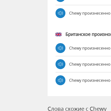
Chewy произнесенно
Британское произн
Chewy произнесенн
Chewy произнесенн
Chewy произнесенно
Слова схожие с Chewy