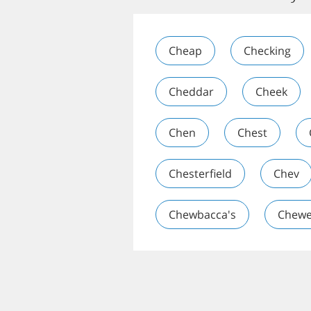
Cheap
Checking
Cheddar
Cheek
Chen
Chest
Chesterfield
Chev
Chewbacca's
Chew