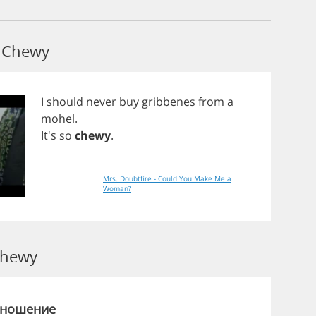
 Chewy
I
should
never
buy
gribbenes
from
a
mohel
.
It's
so
chewy
.
Mrs. Doubtfire - Could You Make Me a
Woman?
Chewy
зношение