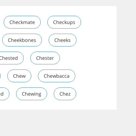
Checkmate
Checkups
Cheekbones
Cheeks
Chested
Chester
Chew
Chewbacca
ed
Chewing
Chez