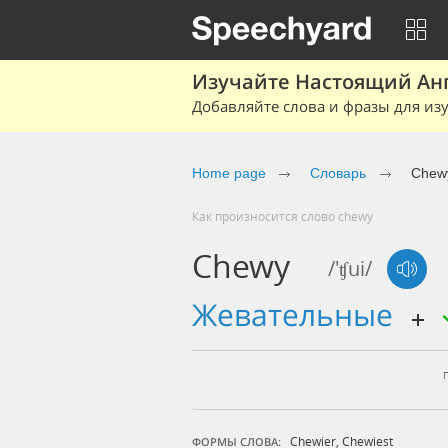
Изучайте Настоящий Ан
Добавляйте слова и фразы для изу
Home page
Словарь
Chew
Как произносится слово chewy
Chewy
/'ʧui/
жевательные
Chewier
,
Chewiest
ФОРМЫ СЛОВА: