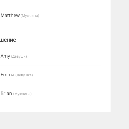
 Matthew
(мужчина)
ошение
о Amy
(девушка)
о Emma
(девушка)
 Brian
(мужчина)