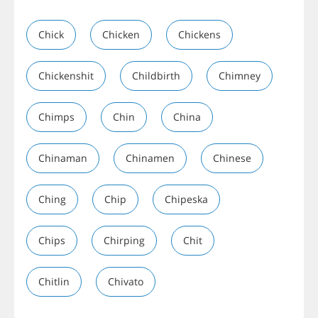
Chick
Chicken
Chickens
Chickenshit
Childbirth
Chimney
Chimps
Chin
China
Chinaman
Chinamen
Chinese
Ching
Chip
Chipeska
Chips
Chirping
Chit
Chitlin
Chivato