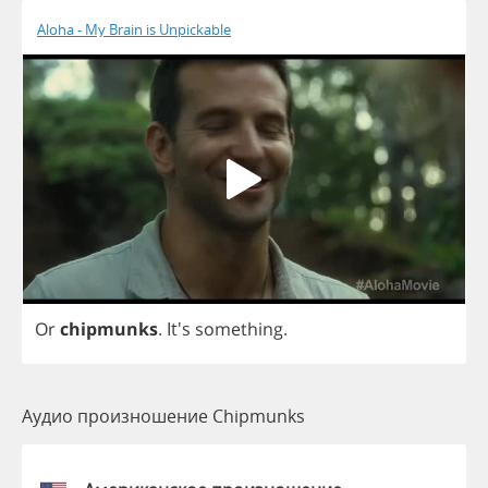
Aloha - My Brain is Unpickable
Or
chipmunks
. It's
something
.
Аудио произношение Chipmunks