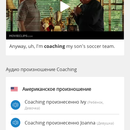
Anyway
,
uh
, I'm
coaching
my
son's
soccer
team
.
Аудио произношение Coaching
Американское произношение
Coaching произнесенно Ivy
(Ребёнок,
Девочка)
Coaching произнесенно Joanna
(девушка)