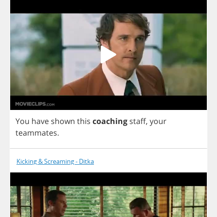
You
have
shown
this
coaching
staff
,
your
teammates
.
Kicking & Screaming - Ditka