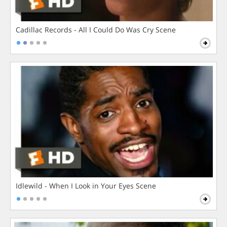
Cadillac Records - All I Could Do Was Cry Scene
Idlewild - When I Look in Your Eyes Scene