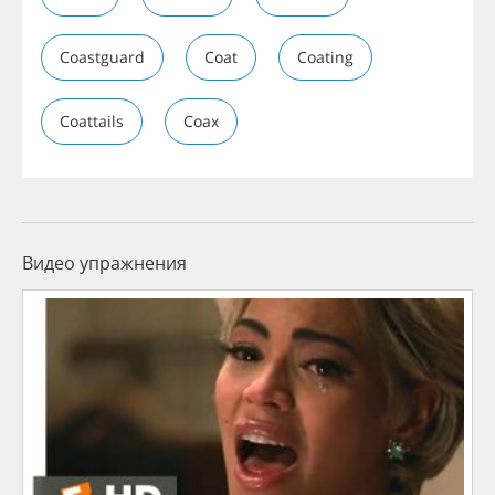
Coastguard
Coat
Coating
Coattails
Coax
Видео упражнения