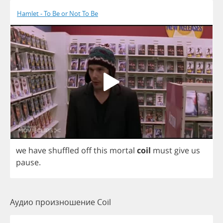
Hamlet - To Be or Not To Be
we
have
shuffled
off
this
mortal
coil
must
give
us
pause
.
Аудио произношение Coil