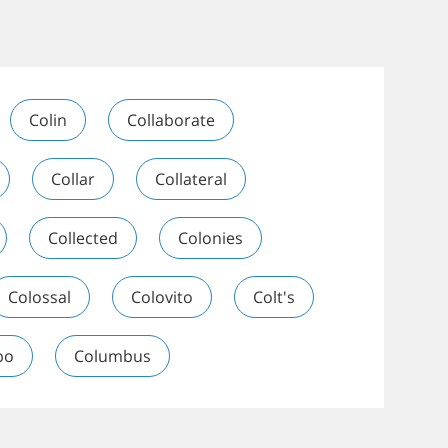
Colin
Collaborate
Collar
Collateral
Collected
Colonies
Colossal
Colovito
Colt's
bo
Columbus