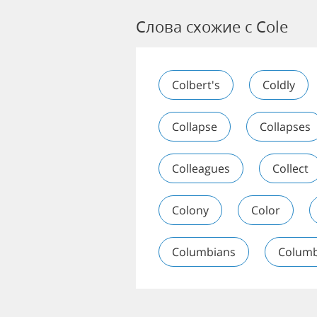
Слова схожие с Cole
Colbert's
Coldly
Collapse
Collapses
Colleagues
Collect
Colony
Color
Columbians
Colum