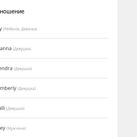
зношение
vy
(Ребёнок, Девочка)
oanna
(девушка)
Kendra
(девушка)
imberly
(девушка)
lli
(девушка)
oey
(мужчина)