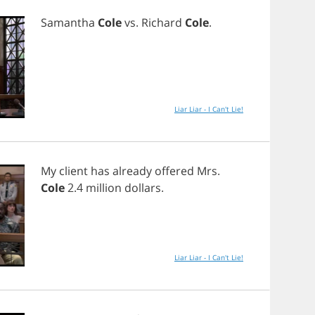
Samantha
Cole
vs
.
Richard
Cole
.
Liar Liar - I Can't Lie!
My
client
has
already
offered
Mrs
.
Cole
2.4
million
dollars
.
Liar Liar - I Can't Lie!