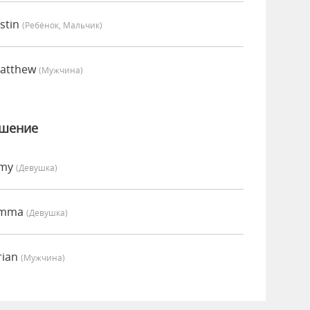
stin
(Ребёнок, Мальчик)
Matthew
(мужчина)
ошение
Amy
(девушка)
 Emma
(девушка)
rian
(мужчина)