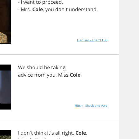
-
I
want
to
proceed
.
-
Mrs
.
Cole
,
you
don't
understand
.
Liar Liar - I Can't Lie!
We
should
be
taking
advice
from
you
,
Miss
Cole
.
Hitch - Shock and Awe
I
don't
think
it's
all
right
,
Cole
.