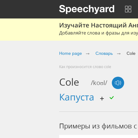
Изучайте Настоящий Ан
Добавляйте слова и фразы для изу
Home page
Словарь
Cole
Как произносится слово cole
Cole
/koʊl/
капуста
Примеры из фильмов c 