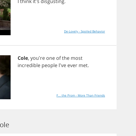
I
think
it's
disgusting
.
De-Lovely - Spoiled Behavior
Cole
, you're
one
of
the
most
incredible
people
I've
ever
met
.
F... the Prom - More Than Friends
ole