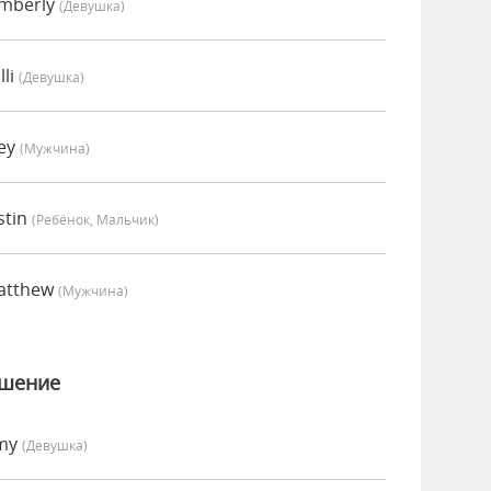
imberly
(девушка)
lli
(девушка)
oey
(мужчина)
stin
(Ребёнок, Мальчик)
atthew
(мужчина)
ошение
Amy
(девушка)