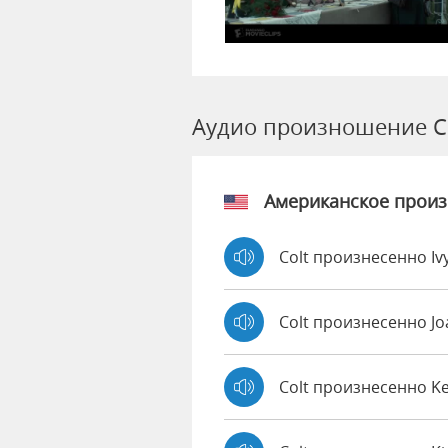
Аудио произношение C
Американское прои
Colt произнесенно Iv
Colt произнесенно J
Colt произнесенно K