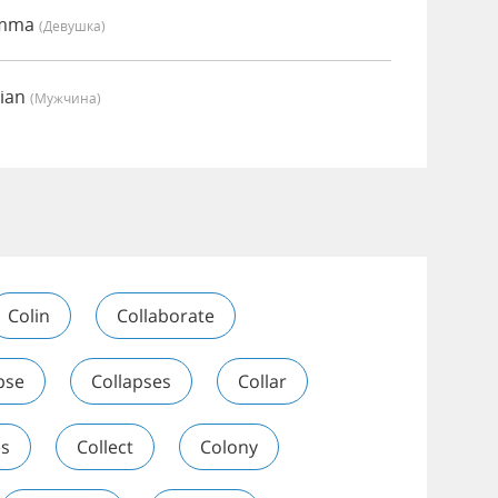
Emma
(девушка)
rian
(мужчина)
Colin
Collaborate
pse
Collapses
Collar
es
Collect
Colony