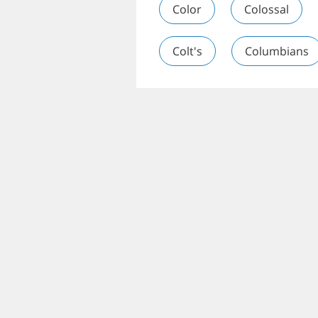
Color
Colossal
Colt's
Columbians