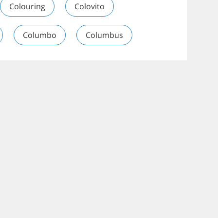
Colouring
Colovito
Columbo
Columbus