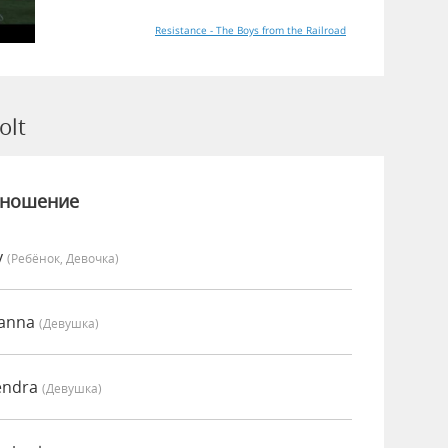
Resistance - The Boys from the Railroad
olt
зношение
y
(Ребёнок, Девочка)
oanna
(девушка)
endra
(девушка)