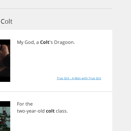
Colt
My
God
,
a
Colt
's
Dragoon
.
True Grit - A Man with True Grit
For
the
two
-
year
-
old
colt
class
.