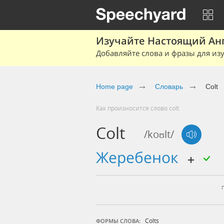
Изучайте Настоящий Ан
Добавляйте слова и фразы для изу
Home page
Словарь
Colt
Как произносится слово colt
Colt
/koʊlt/
жеребенок
Colts
ФОРМЫ СЛОВА: