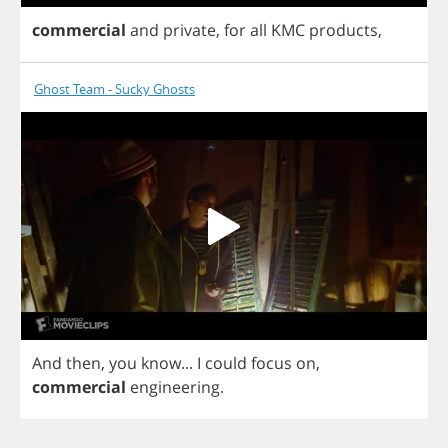
commercial
and
private
,
for
all
KMC
products
,
Ghost Team - Sucky Ghosts
And
then
,
you
know
...
I
could
focus
on
,
commercial
engineering
.