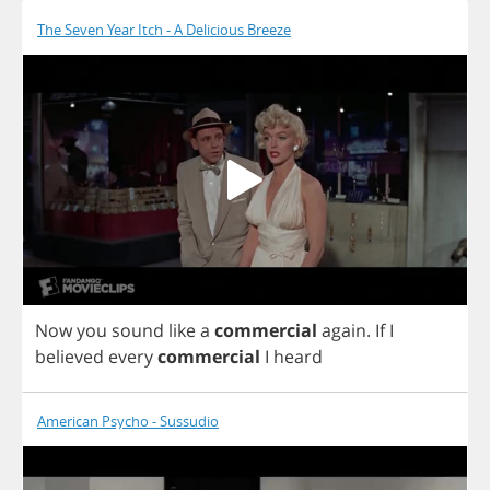
The Seven Year Itch - A Delicious Breeze
Now
you
sound
like
a
commercial
again
.
If
I
believed
every
commercial
I
heard
American Psycho - Sussudio