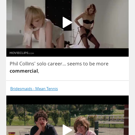
Phil
Collins'
solo
career
...
seems
to
be
more
commercial
,
Bridesmaids - Mean Tennis