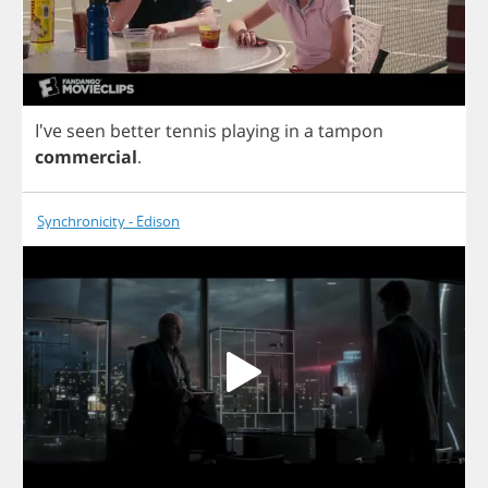
I've
seen
better
tennis
playing
in
a
tampon
commercial
.
Synchronicity - Edison