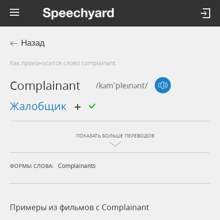
Назад
Как произносится слово complainant
Complainant
/kəm'pleɪnənt/
жалобщик
ПОКАЗАТЬ БОЛЬШЕ ПЕРЕВОДОВ
Complainants
ФОРМЫ СЛОВА:
Примеры из фильмов c Complainant