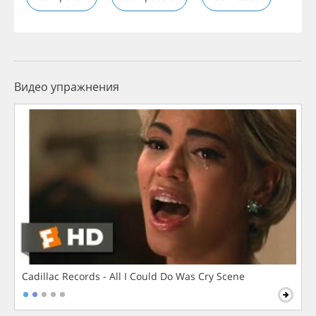
Видео упражнения
Cadillac Records - All I Could Do Was Cry Scene