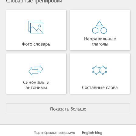
Словарные тренировки
Неправильные
Фото словарь
глаголы
Синонимы и
антонимы
Составные слова
Показать больше
Партнёрская программа
English blog