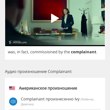
was
,
in
fact
,
commissioned
by
the
complainant
.
Аудио произношение Complainant
Американское произношение
Complainant произнесенно Ivy
(Ребёнок,
Девочка)