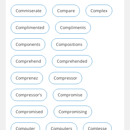
Commiserate
Compare
Complex
Complimented
Compliments
Components
Compositions
Comprehend
Comprehended
Comprenez
Compressor
Compressor's
Compromise
Compromised
Compromising
Computer
Computers
Comtesse