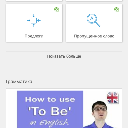
Предлоги
Пропущенное слово
Показать больше
Грамматика