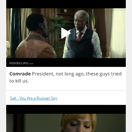
Comrade
President
,
not
long
ago
,
these
guys
tried
to
kill
us
.
Salt - You Are a Russian Spy