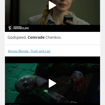
Godspeed
,
Comrade
Chenkov
.
Atomic Blonde - Truth and Lies