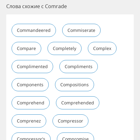
Слова схожие с Comrade
Commandeered
Commiserate
Compare
Completely
Complex
Complimented
Compliments
Components
Compositions
Comprehend
Comprehended
Comprenez
Compressor
Compressor's
Compromise