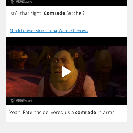
Isn't
that
right
,
Comrade
Satchel
?
Shrek Forever After - Fiona, Warrior Princess
Yeah
.
Fate
has
delivered
us
a
comrade
-
in
-
arms