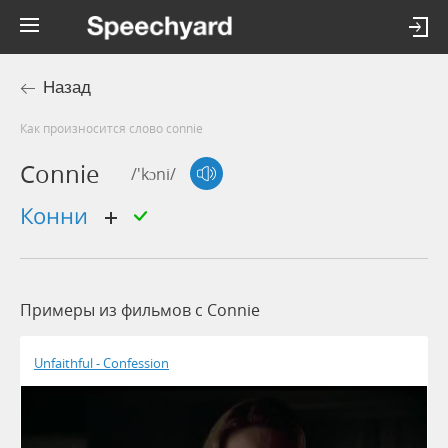
Назад
Как произносится слово connie
Connie
/'kɔni/
Конни
Примеры из фильмов c Connie
Unfaithful - Confession