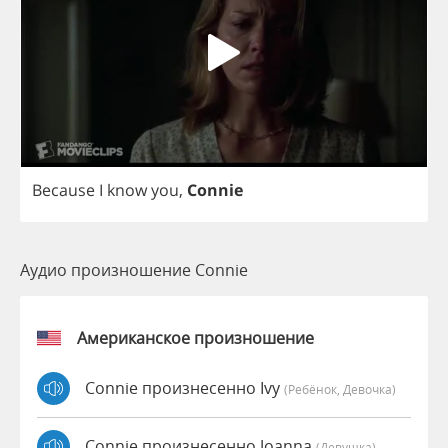
Because
I
know
you
,
Connie
Аудио произношение Connie
Американское произношение
Connie произнесенно Ivy
(Ребёнок, Девочка)
Connie произнесенно Joanna
(девушка)