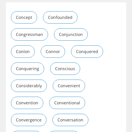
Concept
Confounded
Congressman
Conjunction
Conlon
Connor
Conquered
Conquering
Conscious
Considerably
Convenient
Convention
Conventional
Convergence
Conversation