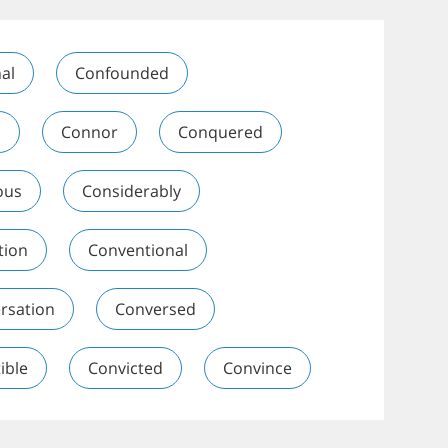
al
Confounded
n
Connor
Conquered
ous
Considerably
tion
Conventional
rsation
Conversed
ible
Convicted
Convince