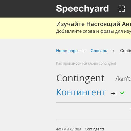
Изучайте Настоящий Ан
Добавляйте слова и фразы для изу
Home page
Словарь
Conti
Как произносится слово contingent
Contingent
/kən'
контингент
Contingents
ФОРМЫ СЛОВА: