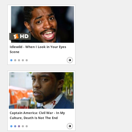
Idlewild - When I Look in Your Eyes
Scene
Captain America: Civil War - In My
Culture, Death Is Not The End