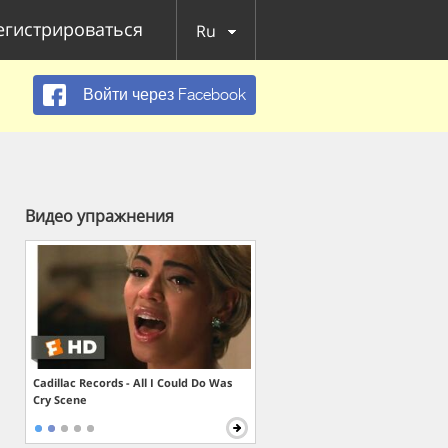
егистрироваться
Ru
Войти через Facebook
Видео упражнения
Cadillac Records - All I Could Do Was
Cry Scene