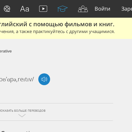
Войти
Зар
глийский с помощью фильмов и книг.
чения, а также практикуйтесь с другими учащимися.
rative
oʊ'ɑpə,reɪtɪv/
ПОКАЗАТЬ БОЛЬШЕ ПЕРЕВОДОВ