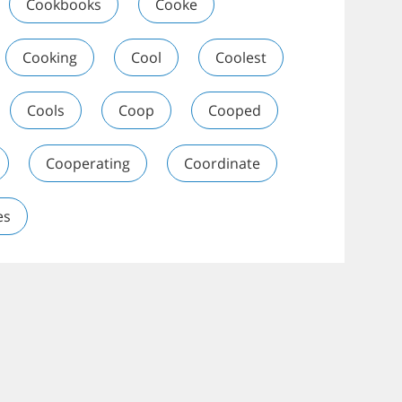
Cookbooks
Cooke
Cooking
Cool
Coolest
Cools
Coop
Cooped
Cooperating
Coordinate
es