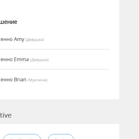
ошение
есенно Amy
(девушка)
есенно Emma
(девушка)
сенно Brian
(мужчина)
tive