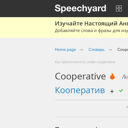
Изучайте Настоящий Ан
Добавляйте слова и фразы для изу
Home page
Словарь
Coope
Как произносится слово cooperative
Cooperative
/k
кооператив