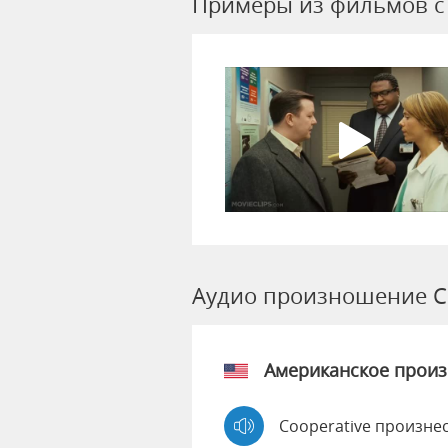
Примеры из фильмов c 
Аудио произношение Co
Американское прои
Cooperative произне