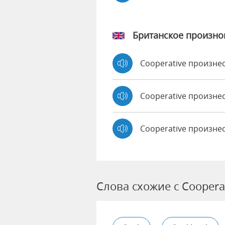
Британское произн
Cooperative произн
Cooperative произн
Cooperative произне
Слова схожие с Coopera