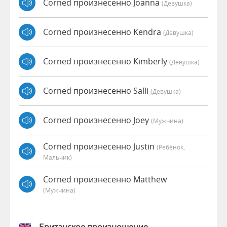
Corned произнесенно Joanna
(девушка)
Corned произнесенно Kendra
(девушка)
Corned произнесенно Kimberly
(девушка)
Corned произнесенно Salli
(девушка)
Corned произнесенно Joey
(мужчина)
Corned произнесенно Justin
(Ребёнок,
Мальчик)
Corned произнесенно Matthew
(мужчина)
Британское произношение