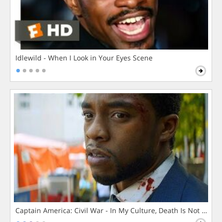
Idlewild - When I Look in Your Eyes Scene
Captain America: Civil War - In My Culture, Death Is Not The 