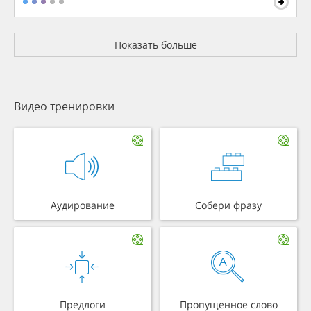
Показать больше
Видео тренировки
Аудирование
Собери фразу
Предлоги
Пропущенное слово