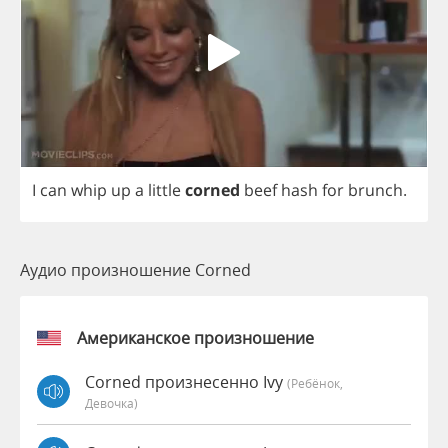
I
can
whip
up
a
little
corned
beef
hash
for
brunch
.
Аудио произношение Corned
Американское произношение
Corned произнесенно Ivy
(Ребёнок,
Девочка)