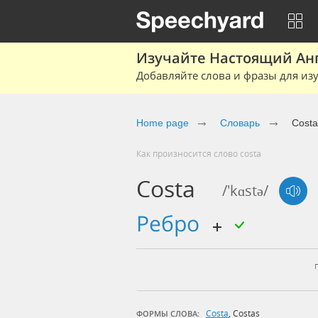
Изучайте Настоящий Ан
Добавляйте слова и фразы для изу
Home page
Словарь
Costa
Как произносится слово costa
Costa
/'kɑstə/
ребро
Costa
,
Costas
ФОРМЫ СЛОВА: