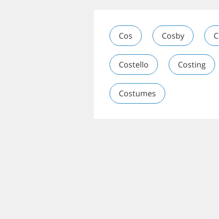
Cos
Cosby
C
Costello
Costing
Costumes