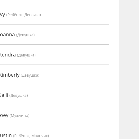
Ivy
(Ребёнок, Девочка)
Joanna
(девушка)
 Kendra
(девушка)
Kimberly
(девушка)
alli
(девушка)
Joey
(мужчина)
ustin
(Ребёнок, Мальчик)