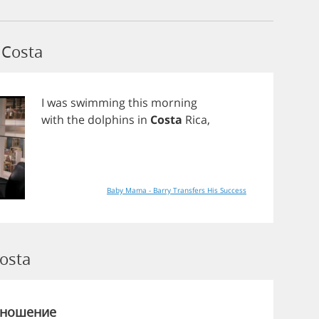
Costa
I
was
swimming
this
morning
with
the
dolphins
in
Costa
Rica
,
Baby Mama - Barry Transfers His Success
osta
зношение