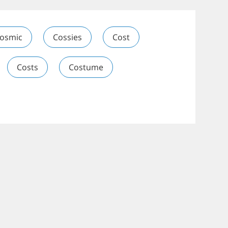
osmic
Cossies
Cost
Costs
Costume