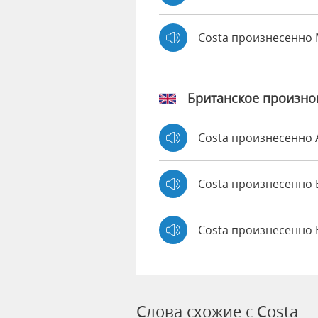
Costa произнесенно
Британское произн
Costa произнесенно
Costa произнесенн
Costa произнесенно 
Слова схожие с Costa