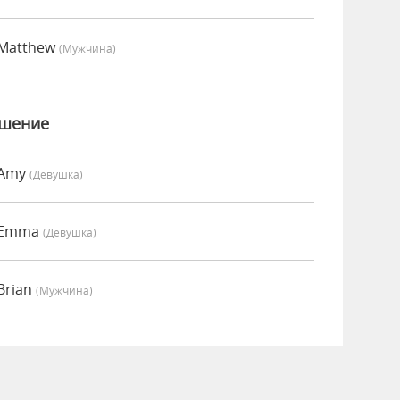
 Matthew
(мужчина)
ошение
 Amy
(девушка)
о Emma
(девушка)
Brian
(мужчина)