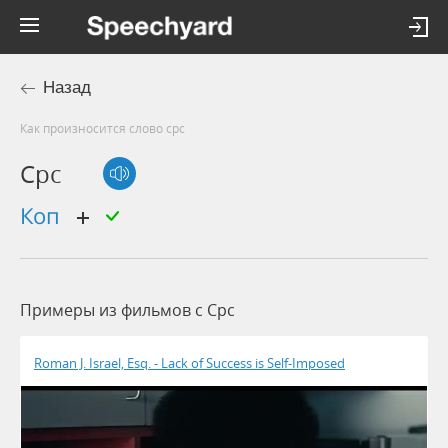
Назад
Как произносится слово cpc
Cpc
коп
Примеры из фильмов c Cpc
Roman J. Israel, Esq. - Lack of Success is Self-Imposed