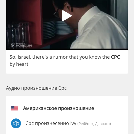
So
,
Israel
, there's
a
rumor
that
you
know
the
CPC
by
heart
.
Аудио произношение Cpc
Американское произношение
Cpc произнесенно Ivy
(Ребёнок, Девочка)