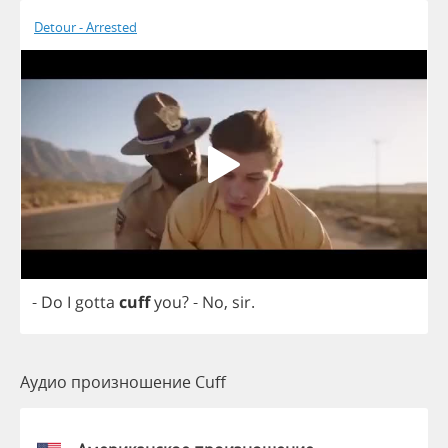
Detour - Arrested
-
Do
I
gotta
cuff
you
?
-
No
,
sir
.
Аудио произношение Cuff