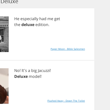
 Deluxe
He
especially
had
me
get
the
deluxe
edition
.
Paper Moon - Bible Salesmen
No
! It's
a
big
Jacuzzi
!
Deluxe
model
!
Flushed Away - Down The Toilet