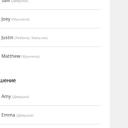
Salli
(девушка)
 Joey
(мужчина)
 Justin
(Ребёнок, Мальчик)
о Matthew
(мужчина)
ошение
о Amy
(девушка)
но Emma
(девушка)