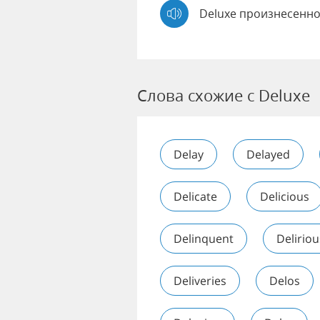
Deluxe произнесенно
Слова схожие с Deluxe
Delay
Delayed
Delicate
Delicious
Delinquent
Deliriou
Deliveries
Delos