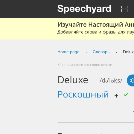
Изучайте Настоящий Ан
Добавляйте слова и фразы для изу
Home page
Словарь
Delux
Как произносится слово deluxe
Deluxe
/də'lʊks/
роскошный