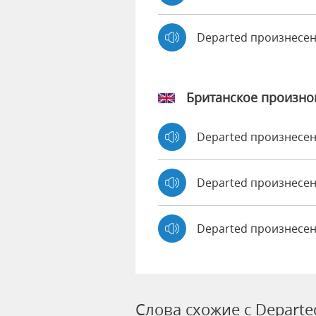
Departed произнесе
Британское произн
Departed произнесе
Departed произнес
Departed произнесен
Слова схожие с Departe