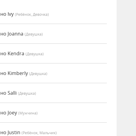
но Ivy
(Ребёнок, Девочка)
нно Joanna
(девушка)
нно Kendra
(девушка)
но Kimberly
(девушка)
о Salli
(девушка)
но Joey
(мужчина)
но Justin
(Ребёнок, Мальчик)