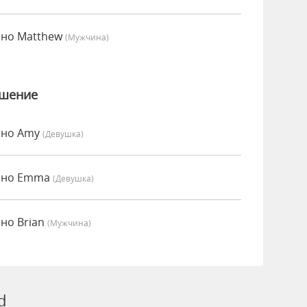
нно Matthew
(мужчина)
ошение
нно Amy
(девушка)
енно Emma
(девушка)
но Brian
(мужчина)
d