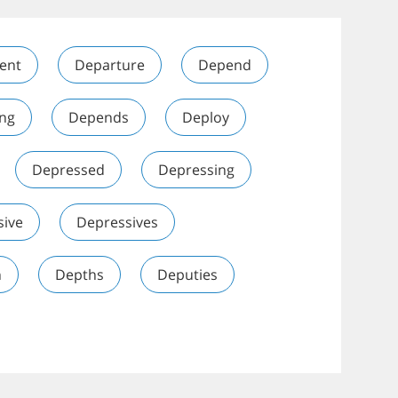
ent
Departure
Depend
ng
Depends
Deploy
Depressed
Depressing
sive
Depressives
h
Depths
Deputies