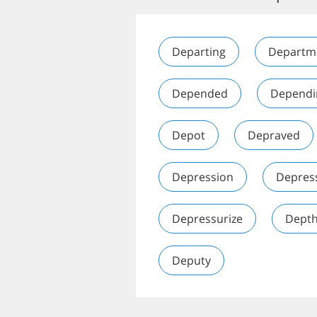
Departing
Departm
Depended
Dependi
Depot
Depraved
Depression
Depres
Depressurize
Dept
Deputy