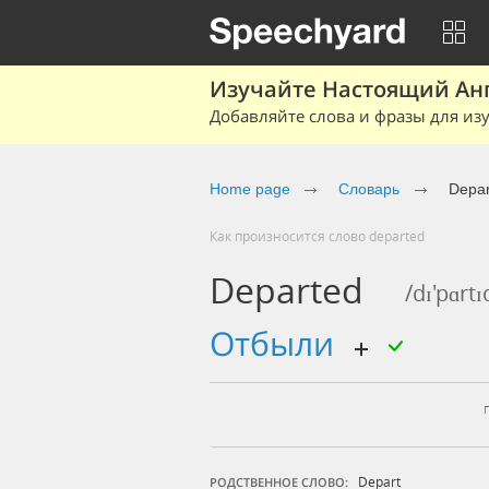
Изучайте Настоящий Ан
Добавляйте слова и фразы для изу
Home page
Словарь
Depar
Как произносится слово departed
Departed
/dɪ'pɑrtɪ
отбыли
Depart
РОДСТВЕННОЕ СЛОВО: