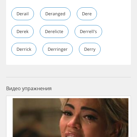
Derail
Deranged
Dere
Derek
Derelicte
Derrell's
Derrick
Derringer
Derry
Видео упражнения