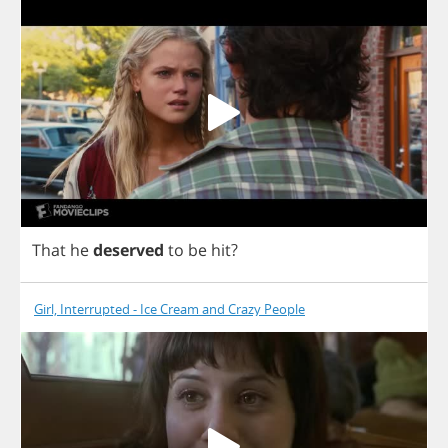
That
he
deserved
to
be
hit
?
Girl, Interrupted - Ice Cream and Crazy People