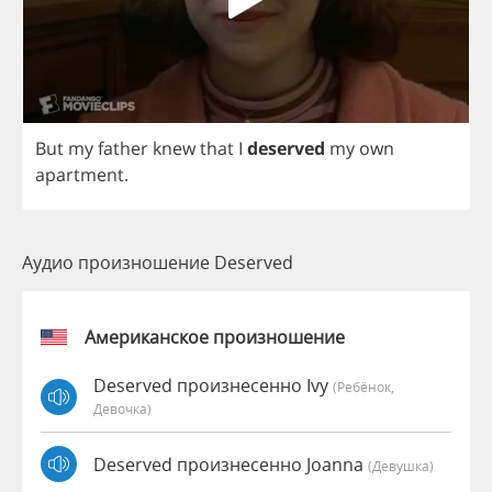
But
my
father
knew
that
I
deserved
my
own
apartment
.
Аудио произношение Deserved
Американское произношение
Deserved произнесенно Ivy
(Ребёнок,
Девочка)
Deserved произнесенно Joanna
(девушка)