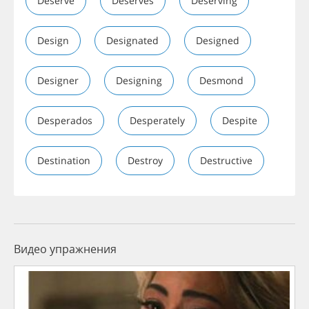
Deserve
Deserves
Deserving
Design
Designated
Designed
Designer
Designing
Desmond
Desperados
Desperately
Despite
Destination
Destroy
Destructive
Видео упражнения