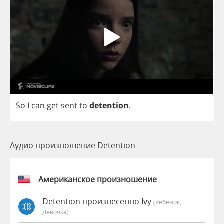
So
I
can
get
sent
to
detention
.
Аудио произношение Detention
Американское произношение
Detention произнесенно Ivy
(Ребёнок,
Девочка)