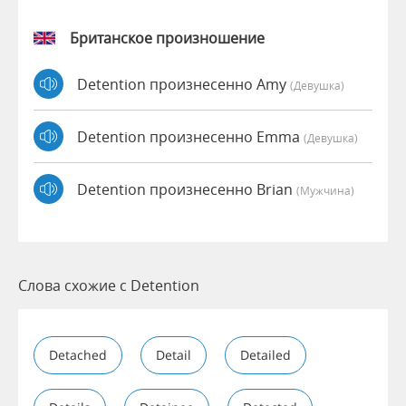
Британское произношение
Detention произнесенно Amy
(девушка)
Detention произнесенно Emma
(девушка)
Detention произнесенно Brian
(мужчина)
Слова схожие с Detention
Detached
Detail
Detailed