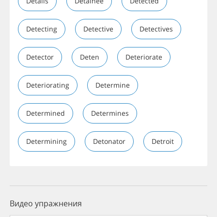
Details
Detainee
Detected
Detecting
Detective
Detectives
Detector
Deten
Deteriorate
Deteriorating
Determine
Determined
Determines
Determining
Detonator
Detroit
Видео упражнения