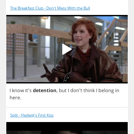
The Breakfast Club - Don't Mess With the Bull
I
know
it's
detention
,
but
I
don't
think
I
belong
in
here
.
Split - Hedwig's First Kiss