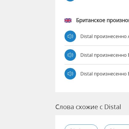
Британское произн
Distal произнесенно
Distal произнесенн
Distal произнесенно 
Слова схожие с Distal