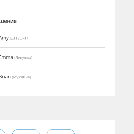
ошение
 Amy
(девушка)
о Emma
(девушка)
Brian
(мужчина)