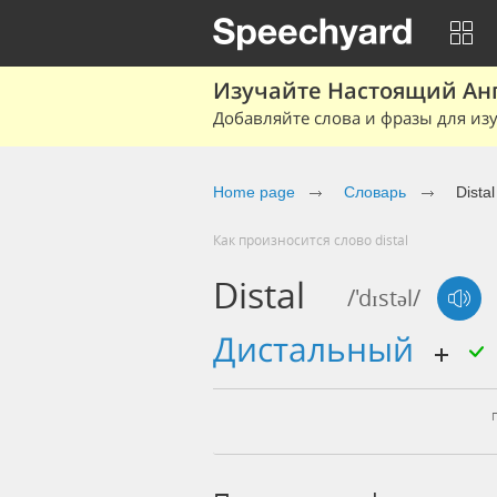
Изучайте Настоящий Ан
Добавляйте слова и фразы для изу
Home page
Словарь
Distal
Как произносится слово distal
Distal
/'dɪstəl/
дистальный