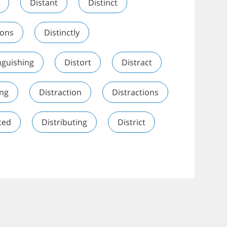
Distant
Distinct
ions
Distinctly
nguishing
Distort
Distract
ing
Distraction
Distractions
ted
Distributing
District