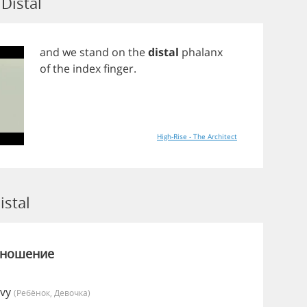
Distal
and
we
stand
on
the
distal
phalanx
of
the
index
finger
.
High-Rise - The Architect
stal
зношение
Ivy
(Ребёнок, Девочка)