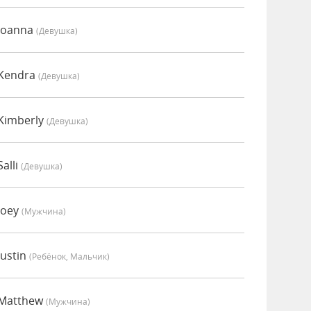
 Joanna
(девушка)
 Kendra
(девушка)
Kimberly
(девушка)
alli
(девушка)
Joey
(мужчина)
Justin
(Ребёнок, Мальчик)
 Matthew
(мужчина)