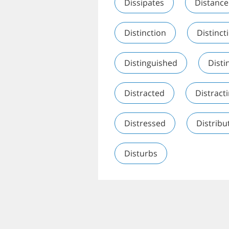
Dissipates
Distance
Distinction
Distinct
Distinguished
Disti
Distracted
Distract
Distressed
Distribu
Disturbs