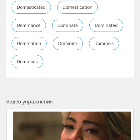
Domesticated
Domestication
Dominance
Dominate
Dominated
Domination
Dominick
Domino's
Dominoes
Видео упражнения