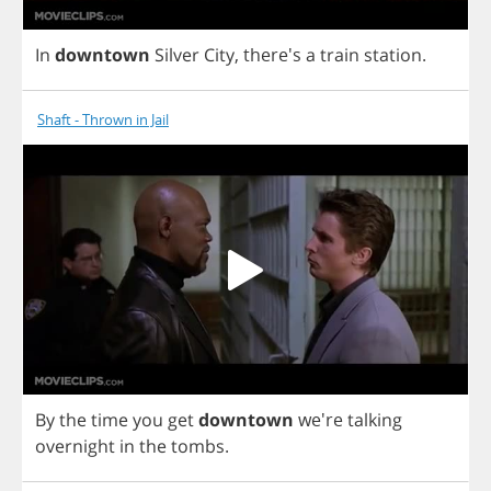
In
downtown
Silver
City
,
there's
a
train
station
.
Shaft - Thrown in Jail
By
the
time
you
get
downtown
we're
talking
overnight
in
the
tombs
.