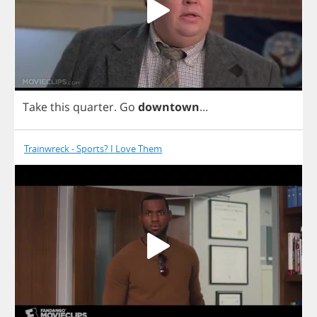
Take
this
quarter
.
Go
downtown
...
Trainwreck - Sports? I Love Them