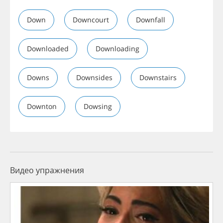
Down
Downcourt
Downfall
Downloaded
Downloading
Downs
Downsides
Downstairs
Downton
Dowsing
Видео упражнения