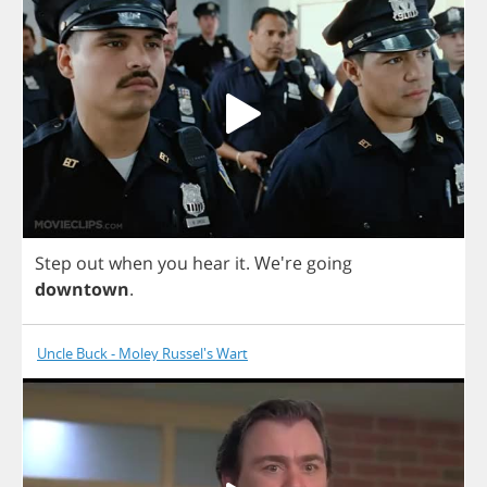
Step
out
when
you
hear
it
.
We're
going
downtown
.
Uncle Buck - Moley Russel's Wart