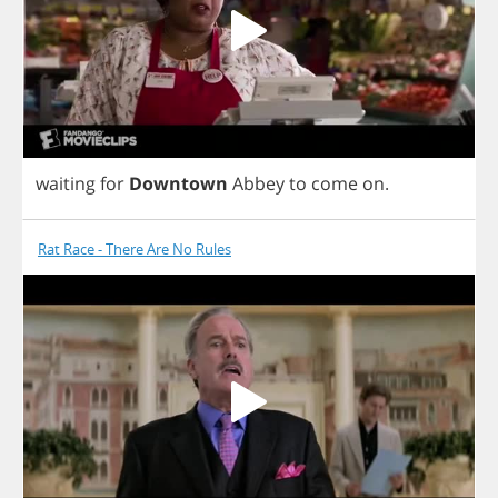
waiting
for
Downtown
Abbey
to
come
on
.
Rat Race - There Are No Rules