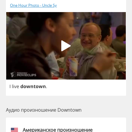
One Hour Photo - Uncle Sy
I
live
downtown
.
Аудио произношение Downtown
Американское произношение