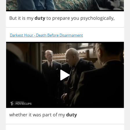
But
it
is
my
duty
to
prepare
you
psychologically
,
Darkest Hour - Death Before Disarmament
whether
it
was
part
of
my
duty