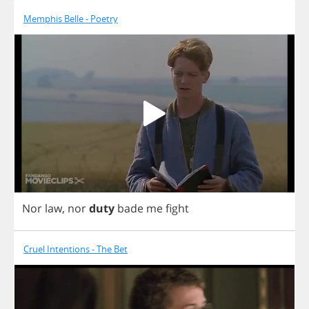
Memphis Belle - Poetry
Nor
law
,
nor
duty
bade
me
fight
Cruel Intentions - The Bet