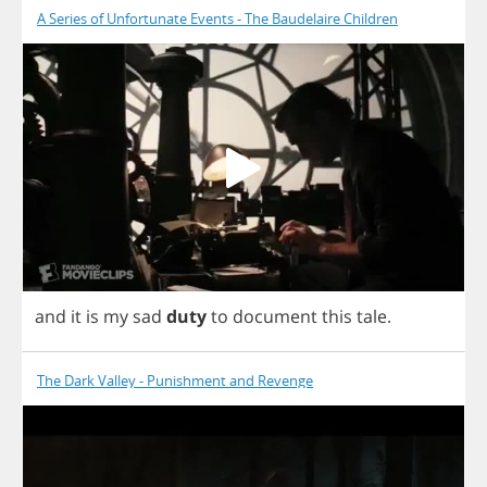
A Series of Unfortunate Events - The Baudelaire Children
and
it
is
my
sad
duty
to
document
this
tale
.
The Dark Valley - Punishment and Revenge