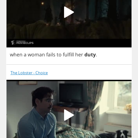
when
a
woman
fails
to
fulfill
her
duty
.
The Lobster - Choice