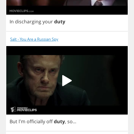
In
discharging
your
duty
Salt - You Are a Russian Spy
But
I'm
officially
off
duty
,
so
...