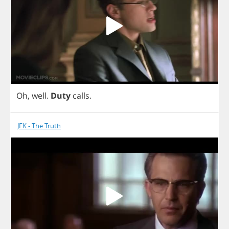
Oh
,
well
.
Duty
calls
.
JFK - The Truth