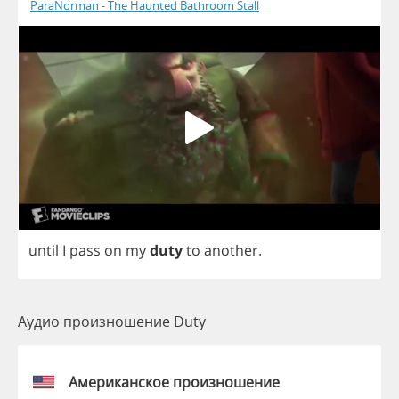
ParaNorman - The Haunted Bathroom Stall
until
I
pass
on
my
duty
to
another
.
Аудио произношение Duty
Американское произношение