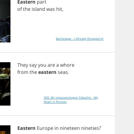
Eastern
part
of
the
island
was
hit
,
Battledogs - I Already Dropped It!
They
say
you
are
a
whore
from
the
eastern
seas
.
300: Bir Imparatorlugun Yükselisi - My
Heart is Persian
Eastern
Europe
in
nineteen
nineties
?