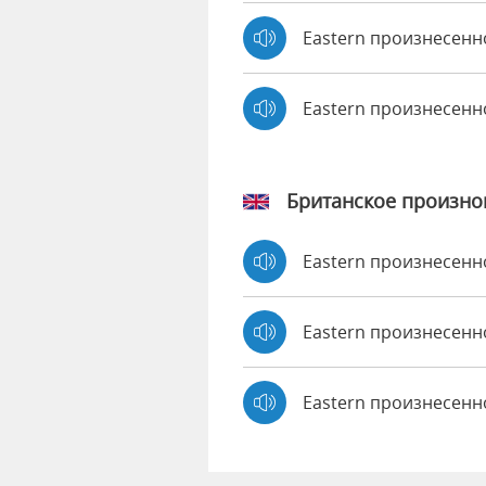
Eastern произнесенно
Eastern произнесен
Британское произн
Eastern произнесен
Eastern произнесен
Eastern произнесенн