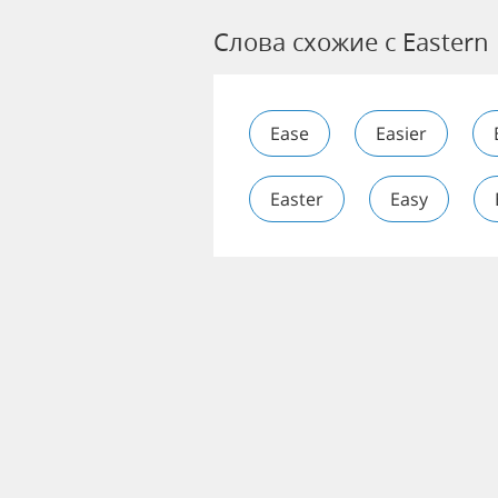
Слова схожие с Eastern
Ease
Easier
Easter
Easy