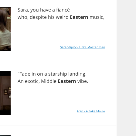
Sara
,
you
have
a
fianc
é
who
,
despite
his
weird
Eastern
music
,
Serendipity - Life's Master Plan
"
Fade
in
on
a
starship
landing
.
An
exotic
,
Middle
Eastern
vibe
.
Argo - A Fake Movie