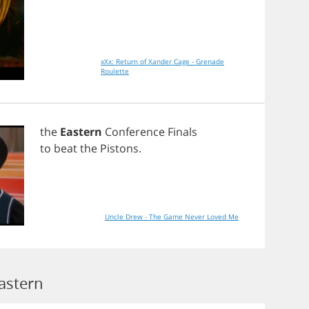
xXx: Return of Xander Cage - Grenade
Roulette
the
Eastern
Conference
Finals
to
beat
the
Pistons
.
Uncle Drew - The Game Never Loved Me
astern