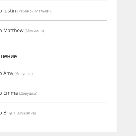
 Justin
(Ребёнок, Мальчик)
но Matthew
(мужчина)
ошение
но Amy
(девушка)
но Emma
(девушка)
о Brian
(мужчина)