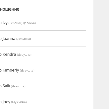
зношение
о Ivy
(Ребёнок, Девочка)
о Joanna
(девушка)
о Kendra
(девушка)
о Kimberly
(девушка)
 Salli
(девушка)
о Joey
(мужчина)