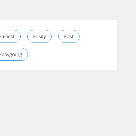
Easiest
Easily
East
Easygoing