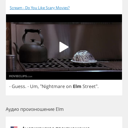
Scream - Do You Like Scary Movies?
-
Guess
.
-
Um
, "
Nightmare
on
Elm
Street
".
Аудио произношение Elm