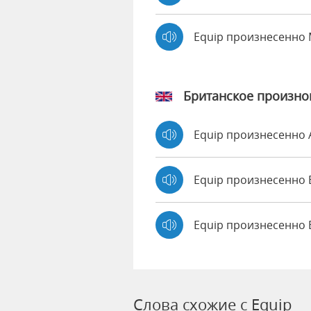
Equip произнесенно
Британское произн
Equip произнесенно
Equip произнесенн
Equip произнесенно 
Слова схожие с Equip