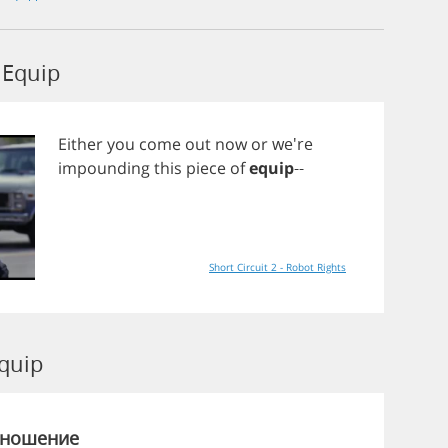
Equip
Either
you
come
out
now
or
we're
impounding
this
piece
of
equip
--
Short Circuit 2 - Robot Rights
quip
зношение