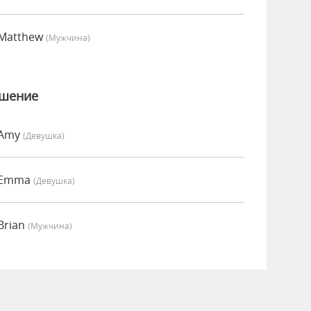
 Matthew
(мужчина)
ошение
 Amy
(девушка)
о Emma
(девушка)
Brian
(мужчина)