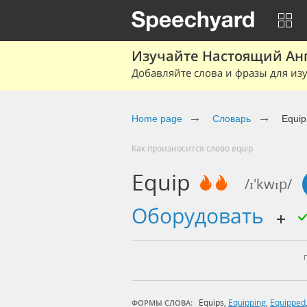
Изучайте Настоящий Ан
Добавляйте слова и фразы для изу
Home page
Словарь
Equip
Как произносится слово equip
Equip
/ɪ'kwɪp/
оборудовать
Equips
,
Equipping
,
Equipped
ФОРМЫ СЛОВА: