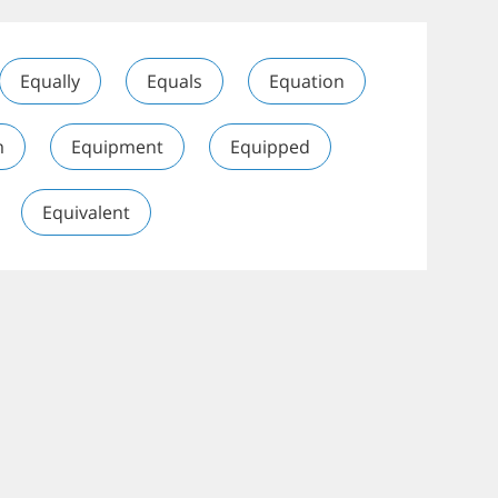
Equally
Equals
Equation
m
Equipment
Equipped
Equivalent