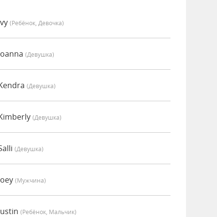
Ivy
(Ребёнок, Девочка)
Joanna
(девушка)
 Kendra
(девушка)
Kimberly
(девушка)
alli
(девушка)
Joey
(мужчина)
ustin
(Ребёнок, Мальчик)