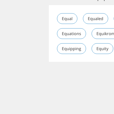
Equal
Equaled
Equations
Equikro
Equipping
Equity