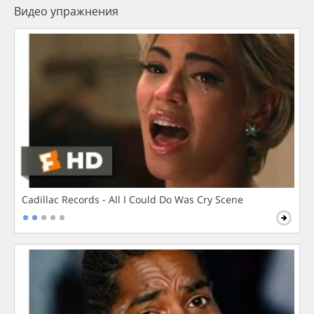
Видео упражнения
Cadillac Records - All I Could Do Was Cry Scene