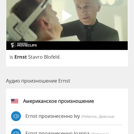
is
Ernst
Stavro
Blofeld
.
Аудио произношение Ernst
Американское произношение
Ernst произнесенно Ivy
(Ребёнок, Девочка)
Ernst произнесенно Joanna
(девушка)