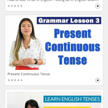
Present Continuous Tense