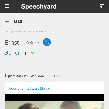
Назад
Как произносится слово ernst
Ernst
/ɛRnst/
эрнст
Примеры из фильмов c Ernst
Spectre - Ernst Stavro Blofeld