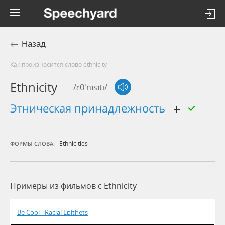
Назад
Как произносится слово ethnicity
Ethnicity
/ɛθ'nɪsɪti/
этническая принадлежность
Ethnicities
ФОРМЫ СЛОВА:
Примеры из фильмов c Ethnicity
Be Cool - Racial Epithets