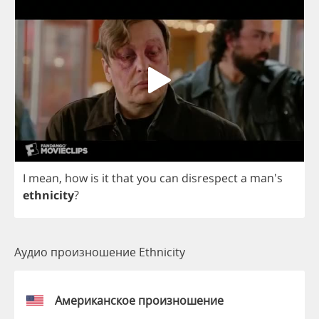
I
mean
,
how
is
it
that
you
can
disrespect
a
man's
ethnicity
?
Аудио произношение Ethnicity
Американское произношение