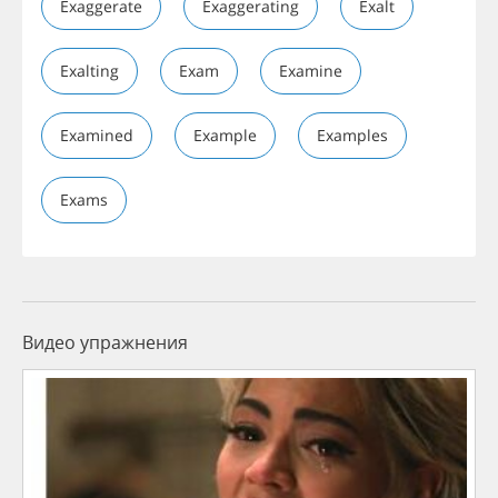
Exaggerate
Exaggerating
Exalt
Exalting
Exam
Examine
Examined
Example
Examples
Exams
Видео упражнения