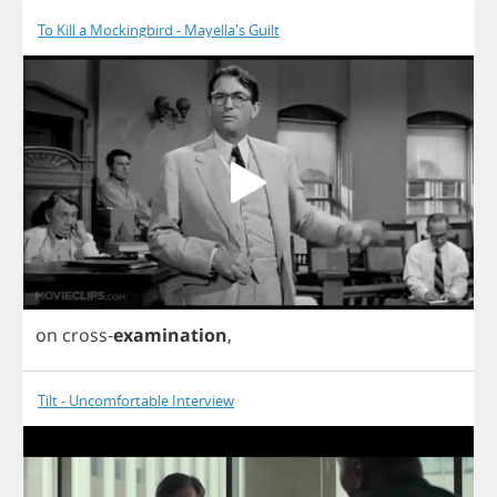
To Kill a Mockingbird - Mayella's Guilt
on
cross
-
examination
,
Tilt - Uncomfortable Interview