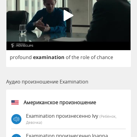
profound
examination
of
the
role
of
chance
Аудио произношение Examination
Американское произношение
Examination произнесенно Ivy
(Ребёнок,
Девочка)
Examination произнесенно Joanna