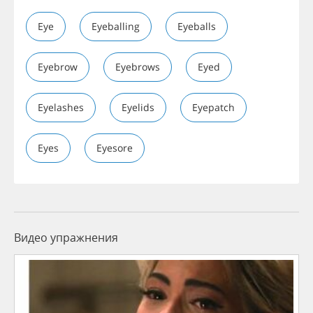
Eye
Eyeballing
Eyeballs
Eyebrow
Eyebrows
Eyed
Eyelashes
Eyelids
Eyepatch
Eyes
Eyesore
Видео упражнения