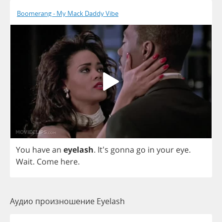
Boomerang - My Mack Daddy Vibe
You
have
an
eyelash
. It's
gonna
go
in
your
eye
.
Wait
.
Come
here
.
Аудио произношение Eyelash