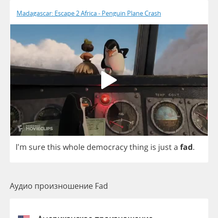
Madagascar: Escape 2 Africa - Penguin Plane Crash
I'm
sure
this
whole
democracy
thing
is
just
a
fad
.
Аудио произношение Fad