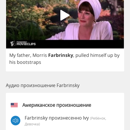
My
father
,
Morris
Farbrinsky
,
pulled
himself
up
by
his
bootstraps
Аудио произношение Farbrinsky
Американское произношение
Farbrinsky произнесенно Ivy
(Ребёнок,
Девочка)