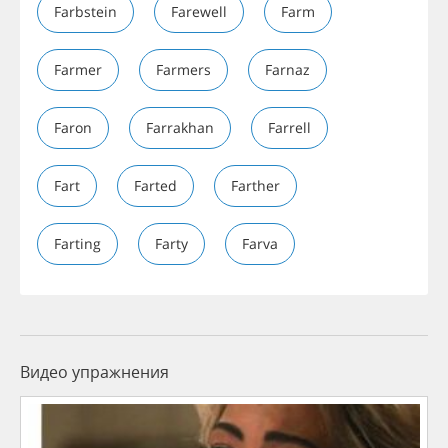
Farbstein
Farewell
Farm
Farmer
Farmers
Farnaz
Faron
Farrakhan
Farrell
Fart
Farted
Farther
Farting
Farty
Farva
Видео упражнения