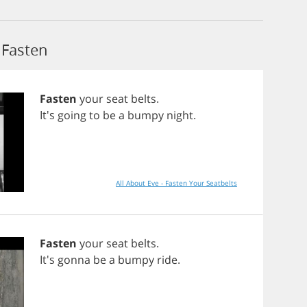
Fasten
Fasten
your
seat
belts
.
It's
going
to
be
a
bumpy
night
.
All About Eve - Fasten Your Seatbelts
Fasten
your
seat
belts
.
It's
gonna
be
a
bumpy
ride
.