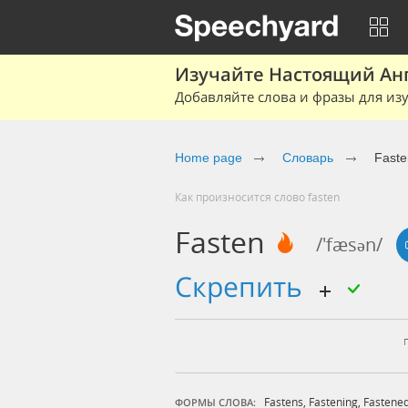
Изучайте Настоящий Ан
Добавляйте слова и фразы для изу
Home page
Словарь
Faste
Как произносится слово fasten
Fasten
/'fæsən/
скрепить
Fastens
,
Fastening
,
Fastene
ФОРМЫ СЛОВА: