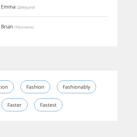
о Emma
(девушка)
 Brian
(мужчина)
tion
Fashion
Fashionably
Faster
Fastest