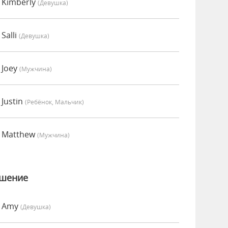
 Kimberly
(девушка)
Salli
(девушка)
 Joey
(мужчина)
Justin
(Ребёнок, Мальчик)
о Matthew
(мужчина)
ошение
о Amy
(девушка)