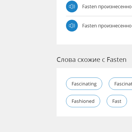
Fasten произнесенн
Fasten произнесенно
Слова схожие с Fasten
Fascinating
Fascina
Fashioned
Fast