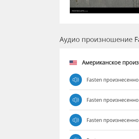
Аудио произношение F
Американское прои
Fasten произнесенно
Fasten произнесенно
Fasten произнесенно