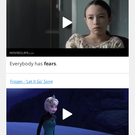
Everybody
has
fears
.
Frozen - 'Let It Go' Song