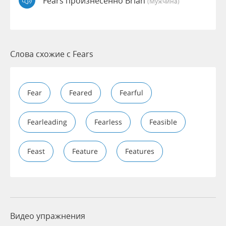
Fears произнесенно Brian
(мужчина)
Слова схожие с Fears
Fear
Feared
Fearful
Fearleading
Fearless
Feasible
Feast
Feature
Features
Видео упражнения