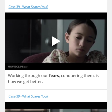
Case 39 - What Scares You?
Working
through
our
fears
,
conquering
them
,
is
how
we
get
better
.
Case 39 - What Scares You?