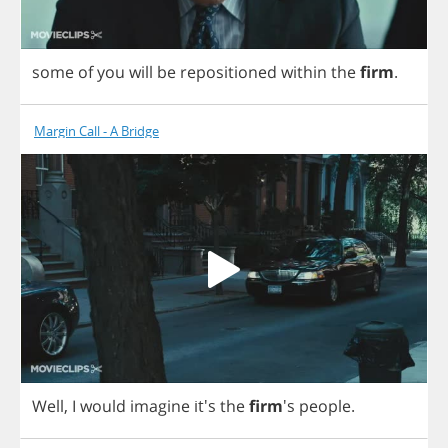
some
of
you
will
be
repositioned
within
the
firm
.
Margin Call - A Bridge
Well
,
I
would
imagine
it's
the
firm
's
people
.