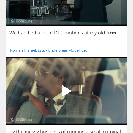
We
handled
a
lot
of
DTC
motions
at
my
old
firm
.
Roman J. Israel, Esq. - Underwear Model, Esq.
by
the
messy
business
of
running
a
small
criminal