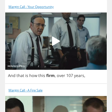
Margin Call - Your Opportunity
And
that
is
how
this
firm
,
over
107
years
,
Margin Call - A Fire Sale