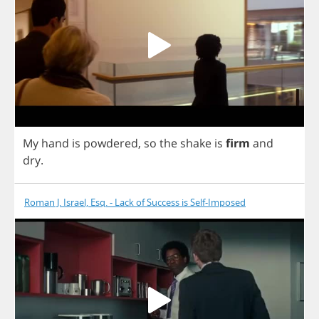
My
hand
is
powdered
,
so
the
shake
is
firm
and
dry
.
Roman J. Israel, Esq. - Lack of Success is Self-Imposed