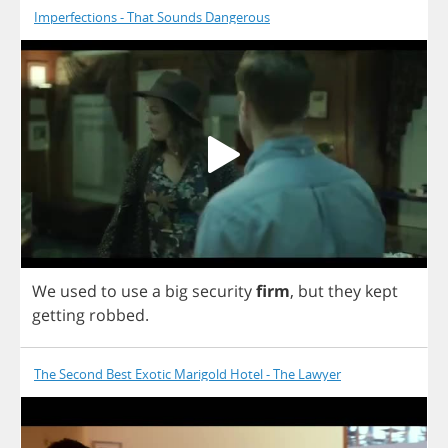
Imperfections - That Sounds Dangerous
We
used
to
use
a
big
security
firm
,
but
they
kept
getting
robbed
.
The Second Best Exotic Marigold Hotel - The Lawyer