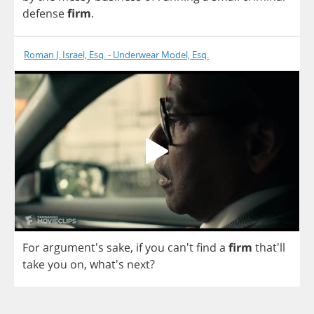
defense
firm
.
Roman J. Israel, Esq. - Underwear Model, Esq.
For
argument's
sake
,
if
you
can't
find
a
firm
that'll
take
you
on
, what's
next
?