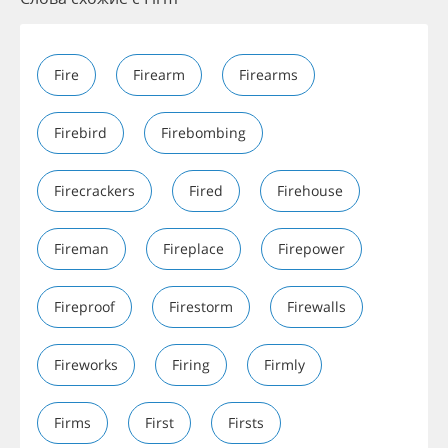
Fire
Firearm
Firearms
Firebird
Firebombing
Firecrackers
Fired
Firehouse
Fireman
Fireplace
Firepower
Fireproof
Firestorm
Firewalls
Fireworks
Firing
Firmly
Firms
First
Firsts