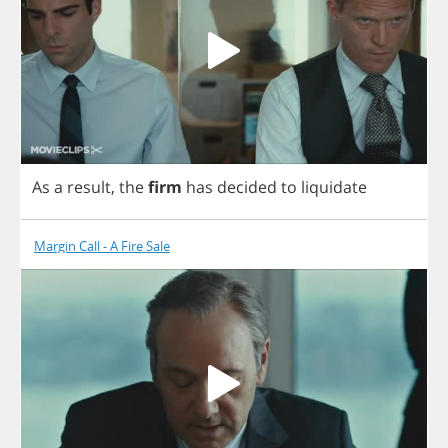
As
a
result
,
the
firm
has
decided
to
liquidate
Margin Call - A Fire Sale