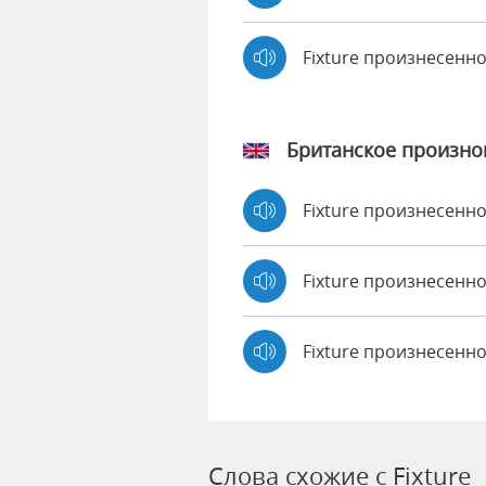
Fixture произнесенн
Британское произн
Fixture произнесенн
Fixture произнесен
Fixture произнесенно
Слова схожие с Fixture