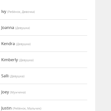
 Ivy
(Ребёнок, Девочка)
о Joanna
(девушка)
о Kendra
(девушка)
 Kimberly
(девушка)
Salli
(девушка)
 Joey
(мужчина)
 Justin
(Ребёнок, Мальчик)