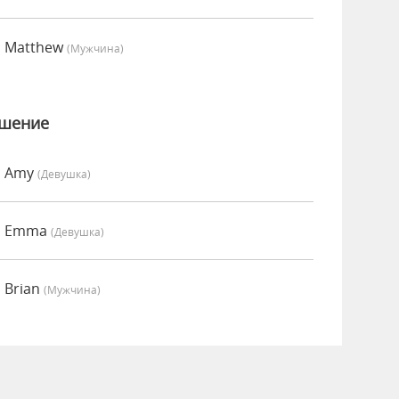
о Matthew
(мужчина)
ошение
о Amy
(девушка)
но Emma
(девушка)
 Brian
(мужчина)