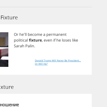
Fixture
Or
he'll
become
a
permanent
political
fixture
,
even
if
he
loses
like
Sarah
Palin
.
Donald Trump Will Never Be President…
Or Will He?
xture
зношение