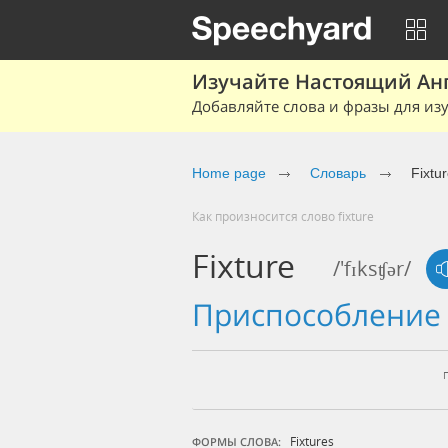
Изучайте Настоящий Ан
Добавляйте слова и фразы для изу
Home page
Словарь
Fixtu
Как произносится слово fixture
Fixture
/'fɪksʧər/
приспособлени
Fixtures
ФОРМЫ СЛОВА: